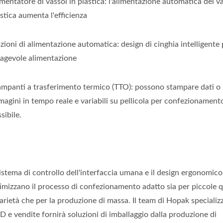
mentatore di vassoi in plastica: l'alimentazione automatica del v
stica aumenta l'efficienza
ioni di alimentazione automatica: design di cinghia intelligente 
'agevole alimentazione
ampanti a trasferimento termico (TTO): possono stampare dati o
magini in tempo reale e variabili su pellicola per confezionament
ssibile.
sistema di controllo dell'interfaccia umana e il design ergonomico
timizzano il processo di confezionamento adatto sia per piccole 
arietà che per la produzione di massa. Il team di Hopak specializ
 e vendite fornirà soluzioni di imballaggio dalla produzione di