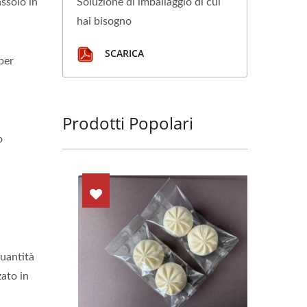
assoio in
Soluzione di imballaggio di cui
hai bisogno
SCARICA
per
Prodotti Popolari
o
quantità
zato in