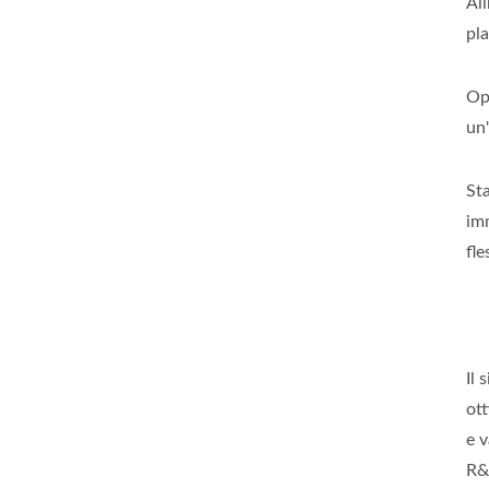
Ali
pla
Opz
un
St
im
fle
Il 
ot
e v
R&D