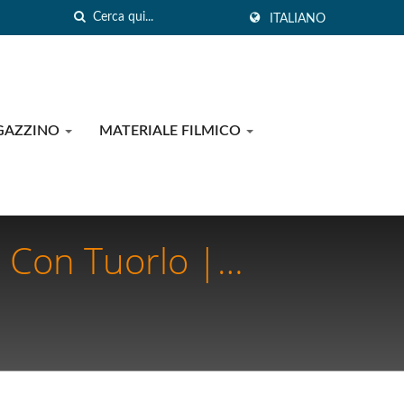
ITALIANO
GAZZINO
MATERIALE FILMICO
 Con Tuorlo |
 Rivoluzionare
ntare