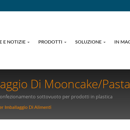
E E NOTIZIE
PRODOTTI
SOLUZIONE
IN MA
laggio Di Mooncake/Pasta
zionamento Industria 4.0:
confezionamento sottovuoto per prodotti in plastica
E Confezionamento Alime
r Imballaggio Di Alimenti