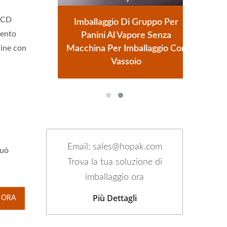
,
 CCD
o
Imballaggio Di Gruppo Per
mento
oncini
Panini Al Vapore Senza
Auto
Macchina Per Imballaggio Con
line con
Vassoio
Email: sales@hopak.com
può
Trova la tua soluzione di
imballaggio ora
Più Dettagli
 ORA