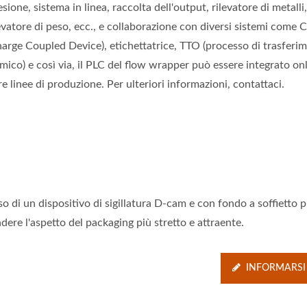
sione, sistema in linea, raccolta dell'output, rilevatore di metalli
evatore di peso, ecc., e collaborazione con diversi sistemi come
allaggio Di Gruppo Per
Linea Di Imballaggi
harge Coupled Device), etichettatrice, TTO (processo di trasferi
anini Al Vapore Senza
Automatizzata Per Bast
ina Per Imballaggio Con
Di Colla Calda
mico) e così via, il PLC del flow wrapper può essere integrato on
Vassoio
re linee di produzione. Per ulteriori informazioni, contattaci.
so di un dispositivo di sigillatura D-cam e con fondo a soffietto 
dere l'aspetto del packaging più stretto e attraente.
INFORMARSI