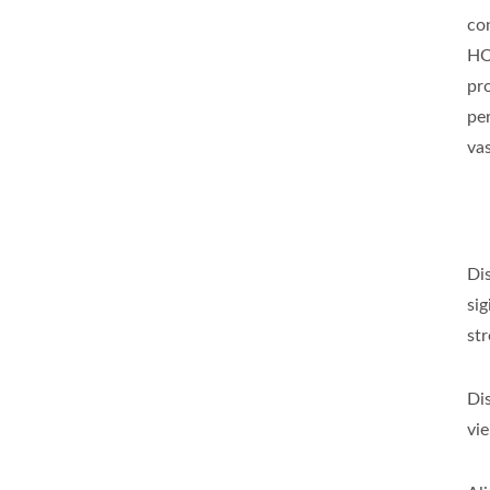
co
HO
pro
per
va
Dis
sig
str
Dis
vie