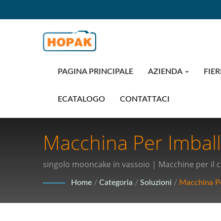
PAGINA PRINCIPALE
AZIENDA
FIER
ECATALOGO
CONTATTACI
Macchina Per Imbal
Tecnologie Di Confe
singolo mooncake in vassoio | Macchine per il 
Forniture Mediche 
Home
/
Categoria
/
Soluzioni
/
Macchina Pe