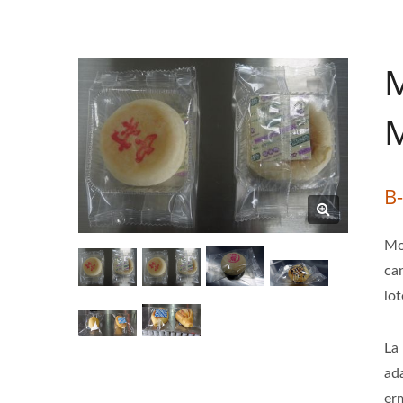
M
M
B
Mo
ca
lot
La
ada
er