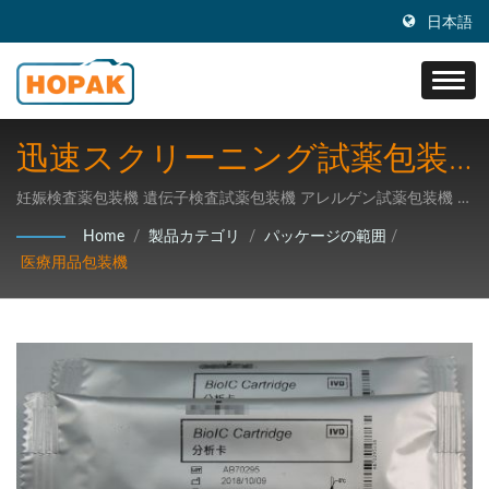
日本語
迅速スクリーニング試薬包装
機
妊娠検査薬包装機 遺伝子検査試薬包装機 アレルゲン試薬包装機 迅
速試薬包装機 / 虹興は、横型高速包装機と全自動包装ラインの設
Home
/
製品カテゴリ
/
パッケージの範囲
/
計、研究開発、生産および販売事業に従事し、高度な技術の包装
医療用品包装機
機械の研究開発に注力しています。