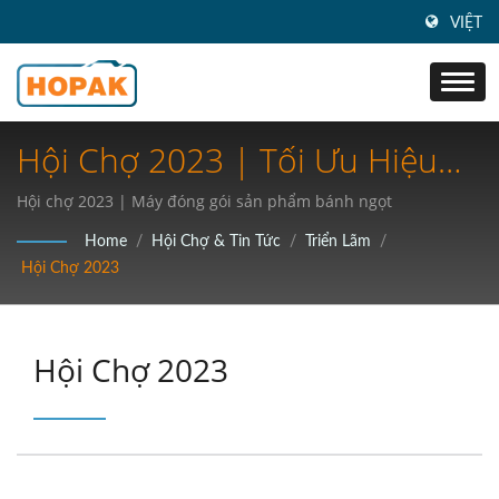
VIỆT
Hội Chợ 2023 | Tối Ưu Hiệu
Quả: Khám Phá Giải Pháp
Hội chợ 2023 | Máy đóng gói sản phẩm bánh ngọt
Đóng Gói Tốc Độ Cao Nhất
Home
/
Hội Chợ & Tin Tức
/
Triển Lãm
/
Hội Chợ 2023
Cho Ngành Của Bạn
Hội Chợ 2023