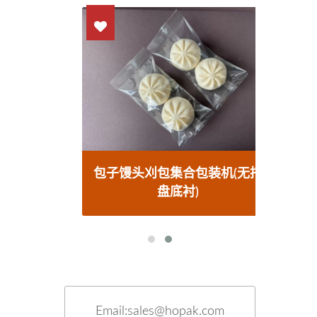
料包装
包子馒头刈包集合包装机(无托
热熔
盘底衬)
Email:sales@hopak.com