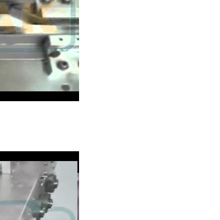
装，搭配离心转盘。
馒头刈包集合包装机(无托
热熔胶条全自动计数下
盘底衬)