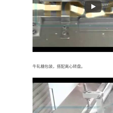
牛轧糖包
热熔胶条全自动计数下料包装
包子
牛轧糖包装，搭配离心转盘。