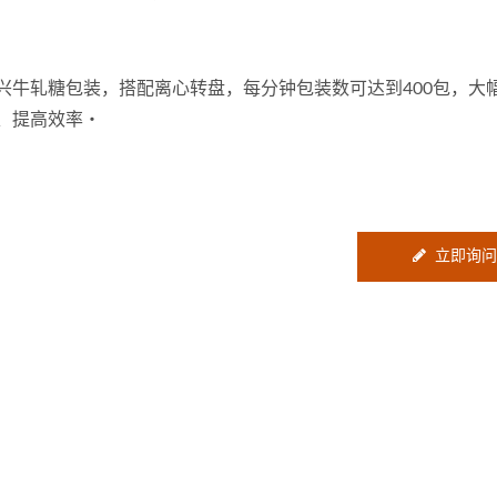
兴牛轧糖包装，搭配离心转盘，每分钟包装数可达到400包，大
、提高效率‧
立即询问