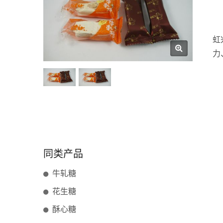
虹
力
同类产品
牛轧糖
花生糖
酥心糖