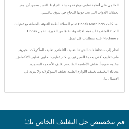
العالمي على أنظمة تغليف موثوقة وحديثة. التزامنا بالتميز يضمن أن نوفر
لعملائنا الأدوات التي يحتاجونها للنجاح في سوق تنافسي.
لقد كانت Hopak Machinery تقدم للعملاء أنظمة التعبئة بالجملة، مع تقنيات
التعبئة المتقدمة لسلامة الغذاء و34 عامًا من الخبرة، تضمن Hopak
Machinery تلبية متطلبات كل عميل.
انظر إلى منتجاتنا ذات الجودة
التغليف التلقائي
,
تغليف المأكولات الخبزية
,
ملف تغليف أفقي بخدمة السيرفو
,
دي-كام
,
تغليف الحلوى
,
تغليف الانكماش
,
مختوم عمودياً
,
تغليف الأطعمة الطازجة
,
تغليف الأطعمة المجمدة
,
محاذاة التغليف
,
تغليف اللوازم الطبية
,
تغليف الشوكولاتة
ولا تتردد في
الاتصال بنا
.
قم بتخصيص حل التغليف الخاص بك!