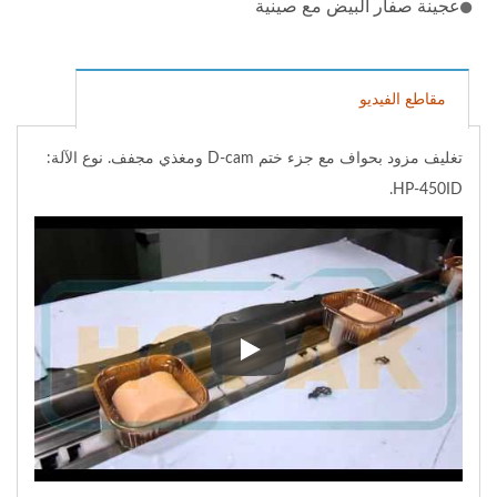
عجينة صفار البيض مع صينية
مقاطع الفيديو
تغليف مزود بحواف مع جزء ختم D-cam ومغذي مجفف. نوع الآلة:
HP-450ID.
تغليف مزود بحواف مع جزء ختم D-cam ومغذي مجفف. نوع الآلة: HP-450ID.