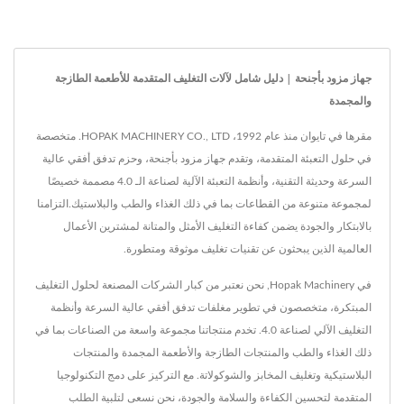
جهاز مزود بأجنحة | دليل شامل لآلات التغليف المتقدمة للأطعمة الطازجة
والمجمدة
مقرها في تايوان منذ عام 1992، HOPAK MACHINERY CO., LTD. متخصصة
في حلول التعبئة المتقدمة، وتقدم جهاز مزود بأجنحة، وحزم تدفق أفقي عالية
السرعة وحديثة التقنية، وأنظمة التعبئة الآلية لصناعة الـ 4.0 مصممة خصيصًا
لمجموعة متنوعة من القطاعات بما في ذلك الغذاء والطب والبلاستيك.التزامنا
بالابتكار والجودة يضمن كفاءة التغليف الأمثل والمتانة لمشترين الأعمال
العالمية الذين يبحثون عن تقنيات تغليف موثوقة ومتطورة.
في Hopak Machinery, نحن نعتبر من كبار الشركات المصنعة لحلول التغليف
المبتكرة، متخصصون في تطوير مغلفات تدفق أفقي عالية السرعة وأنظمة
التغليف الآلي لصناعة 4.0. تخدم منتجاتنا مجموعة واسعة من الصناعات بما في
ذلك الغذاء والطب والمنتجات الطازجة والأطعمة المجمدة والمنتجات
البلاستيكية وتغليف المخابز والشوكولاتة. مع التركيز على دمج التكنولوجيا
المتقدمة لتحسين الكفاءة والسلامة والجودة، نحن نسعى لتلبية الطلب