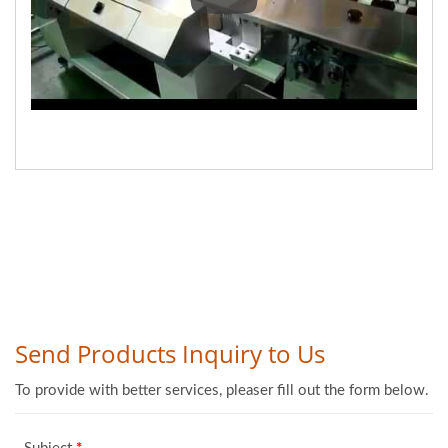
تعبئة وتغليف الكيك مع حزام ذكي ذو قسمين