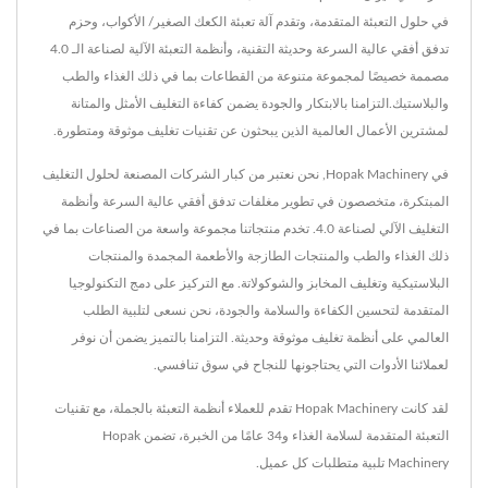
في حلول التعبئة المتقدمة، وتقدم آلة تعبئة الكعك الصغير/ الأكواب، وحزم
تدفق أفقي عالية السرعة وحديثة التقنية، وأنظمة التعبئة الآلية لصناعة الـ 4.0
مصممة خصيصًا لمجموعة متنوعة من القطاعات بما في ذلك الغذاء والطب
والبلاستيك.التزامنا بالابتكار والجودة يضمن كفاءة التغليف الأمثل والمتانة
لمشترين الأعمال العالمية الذين يبحثون عن تقنيات تغليف موثوقة ومتطورة.
في Hopak Machinery, نحن نعتبر من كبار الشركات المصنعة لحلول التغليف
المبتكرة، متخصصون في تطوير مغلفات تدفق أفقي عالية السرعة وأنظمة
التغليف الآلي لصناعة 4.0. تخدم منتجاتنا مجموعة واسعة من الصناعات بما في
ذلك الغذاء والطب والمنتجات الطازجة والأطعمة المجمدة والمنتجات
البلاستيكية وتغليف المخابز والشوكولاتة. مع التركيز على دمج التكنولوجيا
المتقدمة لتحسين الكفاءة والسلامة والجودة، نحن نسعى لتلبية الطلب
العالمي على أنظمة تغليف موثوقة وحديثة. التزامنا بالتميز يضمن أن نوفر
لعملائنا الأدوات التي يحتاجونها للنجاح في سوق تنافسي.
لقد كانت Hopak Machinery تقدم للعملاء أنظمة التعبئة بالجملة، مع تقنيات
التعبئة المتقدمة لسلامة الغذاء و34 عامًا من الخبرة، تضمن Hopak
Machinery تلبية متطلبات كل عميل.