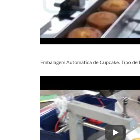
Linha De Embalagem
Emb
Automatizada De Palitos
Pães
Quentes
Má
Embalagem Automática de Cupcake. Tipo de
Embalagem