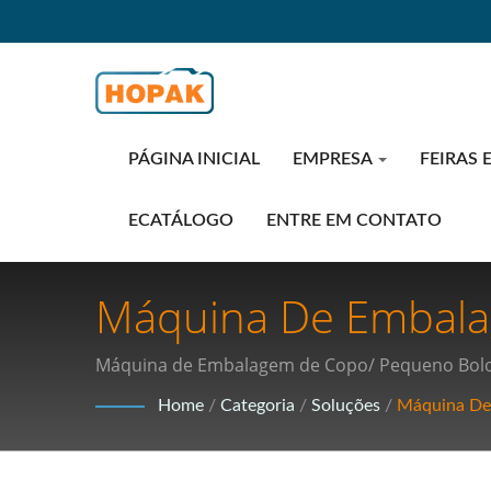
PÁGINA INICIAL
EMPRESA
FEIRAS 
ECATÁLOGO
ENTRE EM CONTATO
Máquina De Embala
De Embalagem Da In
Máquina de Embalagem de Copo/ Pequeno Bolo 
Médicos E Embalage
Home
/
Categoria
/
Soluções
/
Máquina De