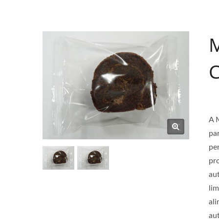
C
A 
pa
pe
pr
au
li
al
au