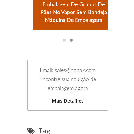
m
Embalagem De Grupos De
tos
Pães No Vapor Sem Bandeja
Au
Máquina De Embalagem
Email: sales@hopak.com
Encontre sua solução de
embalagem agora
Mais Detalhes
Tag