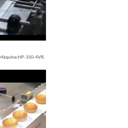
alagem De Grupos De
Linha De Embalage
 No Vapor Sem Bandeja
Automatizada De Pali
quina De Embalagem
Quentes
 Máquina:HP-350-4VR.
 Automática de Cupcake. Tipo de Máquina:HP-350-4VR.