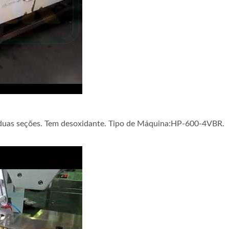
Automática de Bolo. Com alimentador de cartão. Tipo de Máq
 duas seções. Tem desoxidante. Tipo de Máquina:HP-600-4VBR.