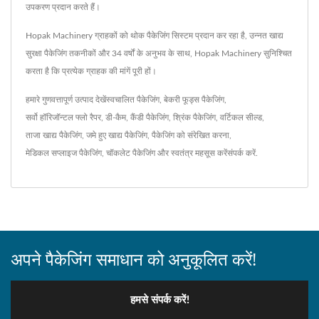
उपकरण प्रदान करते हैं।
Hopak Machinery ग्राहकों को थोक पैकेजिंग सिस्टम प्रदान कर रहा है, उन्नत खाद्य
सुरक्षा पैकेजिंग तकनीकों और 34 वर्षों के अनुभव के साथ, Hopak Machinery सुनिश्चित
करता है कि प्रत्येक ग्राहक की मांगें पूरी हों।
हमारे गुणवत्तापूर्ण उत्पाद देखें
स्वचालित पैकेजिंग
,
बेकरी फूड्स पैकेजिंग
,
सर्वो हॉरिजॉन्टल फ्लो रैपर
,
डी-कैम
,
कैंडी पैकेजिंग
,
श्रिंक पैकेजिंग
,
वर्टिकल सील्ड
,
ताजा खाद्य पैकेजिंग
,
जमे हुए खाद्य पैकेजिंग
,
पैकेजिंग को संरेखित करना
,
मेडिकल सप्लाइज पैकेजिंग
,
चॉकलेट पैकेजिंग
और स्वतंत्र महसूस करें
संपर्क करें
.
अपने पैकेजिंग समाधान को अनुकूलित करें!
हमसे संपर्क करें!