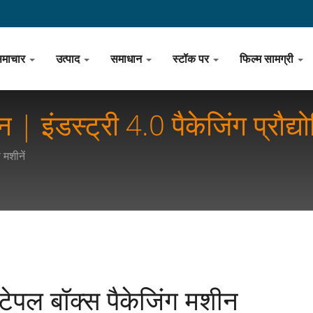
समाचार
उत्पाद
समाधान
स्टॉक पर
फिल्म सामग्री
 | इंडस्ट्री 4.0 पैकेजिंग प्रौद्य
ंति लाना
 मशीनें
्टेपल बॉक्स पैकेजिंग मशीन