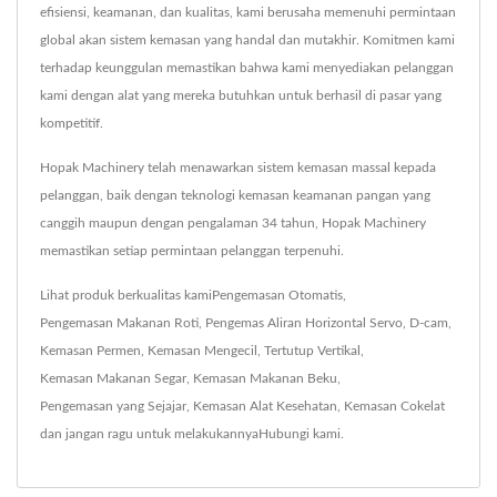
efisiensi, keamanan, dan kualitas, kami berusaha memenuhi permintaan
global akan sistem kemasan yang handal dan mutakhir. Komitmen kami
terhadap keunggulan memastikan bahwa kami menyediakan pelanggan
kami dengan alat yang mereka butuhkan untuk berhasil di pasar yang
kompetitif.
Hopak Machinery telah menawarkan sistem kemasan massal kepada
pelanggan, baik dengan teknologi kemasan keamanan pangan yang
canggih maupun dengan pengalaman 34 tahun, Hopak Machinery
memastikan setiap permintaan pelanggan terpenuhi.
Lihat produk berkualitas kami
Pengemasan Otomatis
,
Pengemasan Makanan Roti
,
Pengemas Aliran Horizontal Servo
,
D-cam
,
Kemasan Permen
,
Kemasan Mengecil
,
Tertutup Vertikal
,
Kemasan Makanan Segar
,
Kemasan Makanan Beku
,
Pengemasan yang Sejajar
,
Kemasan Alat Kesehatan
,
Kemasan Cokelat
dan jangan ragu untuk melakukannya
Hubungi kami
.