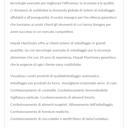
tecnologie avanzate per migliorare l'efficienza, la sicurezza e la qualità,
ci sforziamo di soddisfare la domanda globale di sistemi di imballaggio
affidabili e all'avanguardia. Il nostro impegno per l'eccellenza garantisce
che forniamo ai nostri clienti gli strumenti di cui hanno bisogno per
avere successo in un mercato competitivo.
Hopak Machinery offre ai clienti sistemi di imballaggio in grandi
quantità, sia con tecnologie avanzate di imballaggio per la sicurezza
alimentare che con 34 anni di esperienza, Hopak Machinery garantisce
che le esigenze di ogni cliente siano soddisfatte.
Visualizza i nostri prodotti di qualità
Imballaggio automatico
,
Imballaggio per prodotti da forno
,
Avvolgitore orizzontale servo
,
D-cam
,
Confezionamento di caramelle
,
Confezionamento termoretraibile
,
Sigillatura verticale
,
Confezionamento di alimenti freschi
,
Confezionamento di alimenti surgelati
,
Allineamento dell'imballaggio
,
Confezionamento di forniture mediche
,
Confezionamento di cioccolatini
e sentiti libero di farlo
Contattaci
.