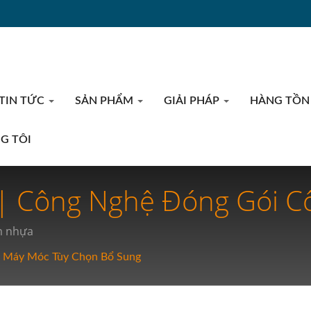
 TIN TỨC
SẢN PHẨM
GIẢI PHÁP
HÀNG TỒN
NG TÔI
| Công Nghệ Đóng Gói Cô
g Cấp Y Tế Và Đóng Gói
ẩm nhựa
Máy Móc Tùy Chọn Bổ Sung