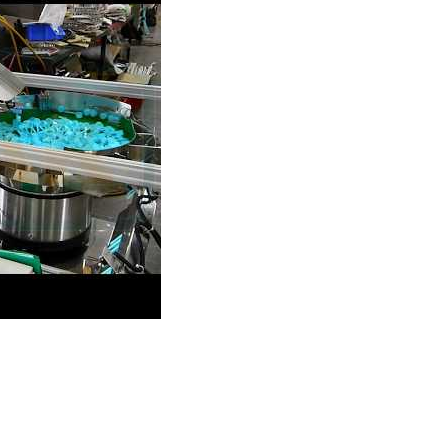
 động thìa bột với bộ cấp liệu rung, bộ nối tự động và máy tiệt
Đóng Gói Bánh Bao Hấp
Dây Chuyền Tự Động 
Không Khay
Gói Que Gỗ Nóng