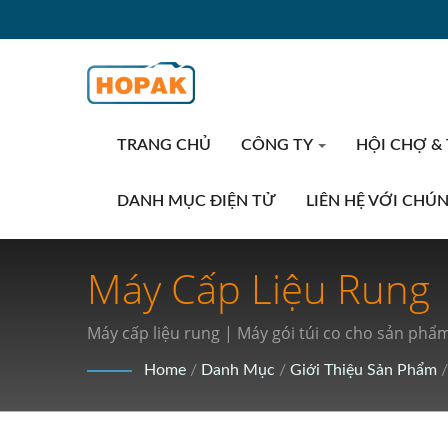
TRANG CHỦ
CÔNG TY
HỘI CHỢ &
DANH MỤC ĐIỆN TỬ
LIÊN HỆ VỚI CHÚ
Máy Cấp Liệu Rung 
Cách Mạng Hóa Cun
Máy cấp liệu rung | Máy gói túi co cho sản ph
Home
/
Danh Mục
/
Giới Thiệu Sản Phẩm
/