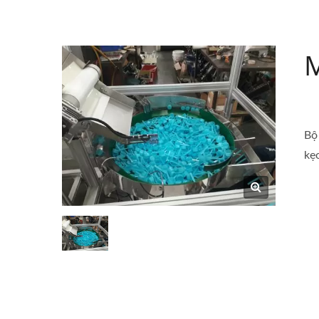
M
Bộ
kẹo