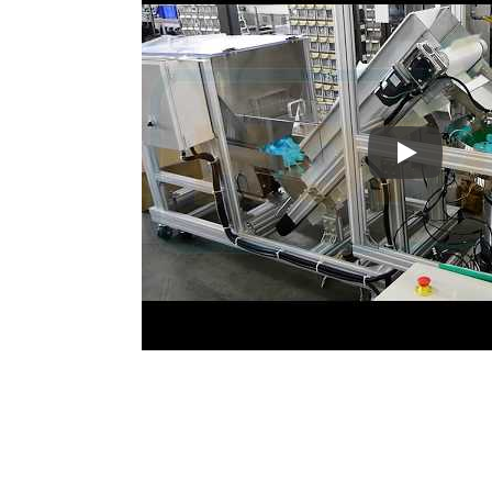
Đóng gói tự
Dây Chuyền Tự Động Đóng
Máy 
Gói Que Gỗ Nóng