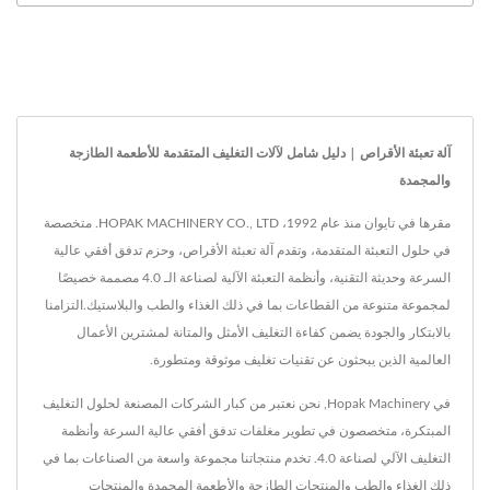
آلة تعبئة الأقراص | دليل شامل لآلات التغليف المتقدمة للأطعمة الطازجة
والمجمدة
مقرها في تايوان منذ عام 1992، HOPAK MACHINERY CO., LTD. متخصصة
في حلول التعبئة المتقدمة، وتقدم آلة تعبئة الأقراص، وحزم تدفق أفقي عالية
السرعة وحديثة التقنية، وأنظمة التعبئة الآلية لصناعة الـ 4.0 مصممة خصيصًا
لمجموعة متنوعة من القطاعات بما في ذلك الغذاء والطب والبلاستيك.التزامنا
بالابتكار والجودة يضمن كفاءة التغليف الأمثل والمتانة لمشترين الأعمال
العالمية الذين يبحثون عن تقنيات تغليف موثوقة ومتطورة.
في Hopak Machinery, نحن نعتبر من كبار الشركات المصنعة لحلول التغليف
المبتكرة، متخصصون في تطوير مغلفات تدفق أفقي عالية السرعة وأنظمة
التغليف الآلي لصناعة 4.0. تخدم منتجاتنا مجموعة واسعة من الصناعات بما في
ذلك الغذاء والطب والمنتجات الطازجة والأطعمة المجمدة والمنتجات