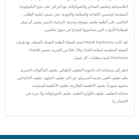
البلاستيكية وتغليف المخابز والشوكولاتة. مع التركيز على دمج التكنولوجيا
المتقدمة لتحسين الكفاءة والسلامة والجودة، نحن نسعى لتلبية الطلب
العالمي على أنظمة تغليف موثوقة وحديثة. التزامنا بالتميز يضمن أن نوفر
لعملائنا الأدوات التي يحتاجونها للنجاح في سوق تنافسي.
لقد كانت Hopak Machinery تقدم للعملاء أنظمة التعبئة بالجملة، مع تقنيات
التعبئة المتقدمة لسلامة الغذاء و34 عامًا من الخبرة، تضمن Hopak
Machinery تلبية متطلبات كل عميل.
انظر إلى منتجاتنا ذات الجودة
التغليف التلقائي
,
تغليف المأكولات الخبزية
,
ملف تغليف أفقي بخدمة السيرفو
,
دي-كام
,
تغليف الحلوى
,
تغليف الانكماش
,
مختوم عمودياً
,
تغليف الأطعمة الطازجة
,
تغليف الأطعمة المجمدة
,
محاذاة التغليف
,
تغليف اللوازم الطبية
,
تغليف الشوكولاتة
ولا تتردد في
الاتصال بنا
.