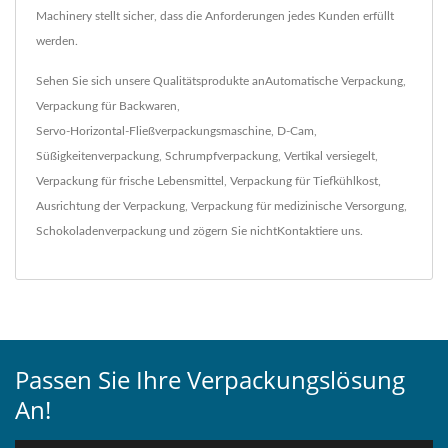
Machinery stellt sicher, dass die Anforderungen jedes Kunden erfüllt
werden.
Sehen Sie sich unsere Qualitätsprodukte an
Automatische Verpackung
,
Verpackung für Backwaren
,
Servo-Horizontal-Fließverpackungsmaschine
,
D-Cam
,
Süßigkeitenverpackung
,
Schrumpfverpackung
,
Vertikal versiegelt
,
Verpackung für frische Lebensmittel
,
Verpackung für Tiefkühlkost
,
Ausrichtung der Verpackung
,
Verpackung für medizinische Versorgung
,
Schokoladenverpackung
und zögern Sie nicht
Kontaktiere uns
.
Passen Sie Ihre Verpackungslösung
An!