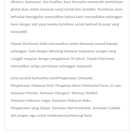
efisiensi, keamanan, dan kualitas, kami berusaha memenuhi permintaan
global akan sistem kemasan yang handal dan mutakhir. Komitmen kami
terhadap keunggulan memastikan bahwa kami menyediakan pelanggan
kami dengan alat yang mereka butuhkan untuk berhasil di pasar yang
kompetitif.
Hopak Machinery telah menawarkan sistem kemasan massal kepada
pelanggan, baik dengan teknologi kemasan keamanan pangan yang
canggih maupun dengan pengalaman 34 tahun, Hopak Machinery
memastikan setiap permintaan pelanggan terpenuhi.
Lihat produk berkualitas kami
Pengemasan Otomatis
,
Pengemasan Makanan Roti
,
Pengemas Aliran Horizontal Servo
,
D-cam
,
Kemasan Permen
,
Kemasan Mengecil
,
Tertutup Vertikal
,
Kemasan Makanan Segar
,
Kemasan Makanan Beku
,
Pengemasan yang Sejajar
,
Kemasan Alat Kesehatan
,
Kemasan Cokelat
dan jangan ragu untuk melakukannya
Hubungi kami
.