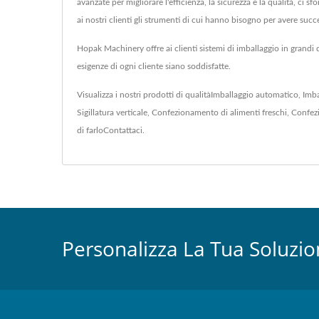
avanzate per migliorare l'efficienza, la sicurezza e la qualità, ci 
ai nostri clienti gli strumenti di cui hanno bisogno per avere su
Hopak Machinery offre ai clienti sistemi di imballaggio in grandi
esigenze di ogni cliente siano soddisfatte.
Visualizza i nostri prodotti di qualità
Imballaggio automatico
,
Imba
Sigillatura verticale
,
Confezionamento di alimenti freschi
,
Confezi
di farlo
Contattaci
.
Personalizza La Tua Soluzio