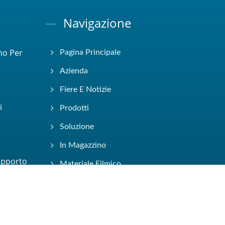
Navigazione
no Per
Pagina Principale
Azienda
Fiere E Notizie
i
Prodotti
.
Soluzione
In Magazzino
apporto
Materiale Filmico
ECatalogo
Contattaci