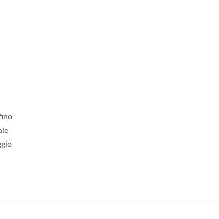
o
fino
ale
ggio