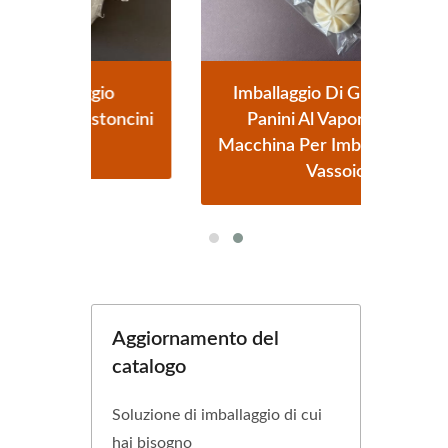
o
Imballaggio Di Gruppo Per
oncini
Panini Al Vapore Senza
Auto
Macchina Per Imballaggio Con
Vassoio
Aggiornamento del
catalogo
Soluzione di imballaggio di cui
hai bisogno