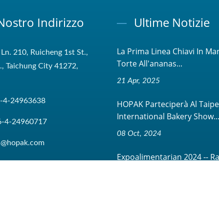
 Nostro Indirizzo
Ultime Notizie
La Prima Linea Chiavi In Ma
 Ln. 210, Ruicheng 1st St.,
Torte All'ananas...
t., Taichung City 41272,
21 Apr, 2025
-4-24963638
HOPAK Parteciperà Al Taipe
International Bakery Show..
6-4-24960717
08 Oct, 2024
es@hopak.com
Expoalimentarian 2024 -- R
Sulla Partecipazione...
08 Oct, 2024