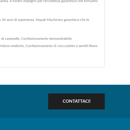
nguardia. Il nostro impegno per l'eccellenza garantisce che forniamo
con 34 anni di esperienza, Hopak Machinery garantisce che le
di caramelle
,
Confezionamento termoretraibile
,
rniture mediche
,
Confezionamento di cioccolatini
e sentiti libero
CONTATTACI!