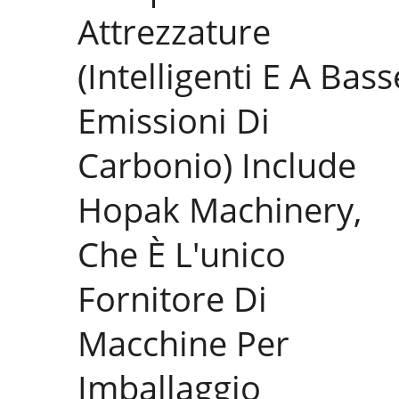
Attrezzature
(intelligenti E A Bass
Linea Di Imballaggio
Imb
Emissioni Di
Automatizzata Per Bastoncini
P
Di Colla Calda
Macch
Carbonio) Include
Hopak Machinery,
Che È L'unico
Fornitore Di
Macchine Per
Imballaggio