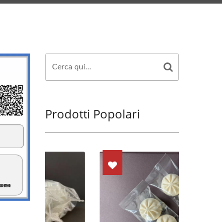
cato A Taiwan. |
Sicurezza E La
Prodotti Popolari