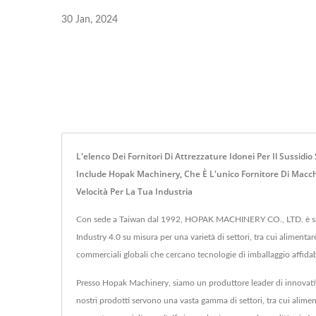
30 Jan, 2024
L'elenco Dei Fornitori Di Attrezzature Idonei Per Il Sussid
Include Hopak Machinery, Che È L'unico Fornitore Di Macchi
Velocità Per La Tua Industria
Con sede a Taiwan dal 1992, HOPAK MACHINERY CO., LTD. è speciali
Industry 4.0 su misura per una varietà di settori, tra cui alimentar
commerciali globali che cercano tecnologie di imballaggio affidabil
Presso Hopak Machinery, siamo un produttore leader di innovative so
nostri prodotti servono una vasta gamma di settori, tra cui aliment