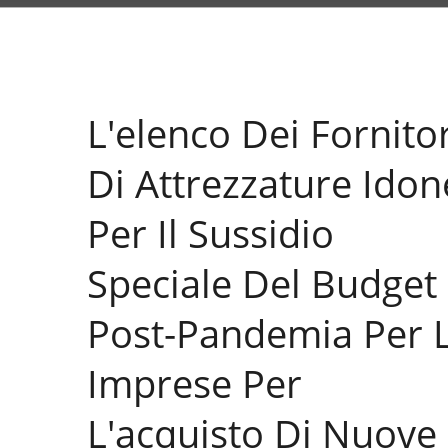
Di Macchine Per Imb
Sistemi Di Imballagg
L'elenco Dei Fornitor
Qualità Alimentare 
Di Attrezzature Idon
Per Il Sussidio
Speciale Del Budget
Post-Pandemia Per 
Imprese Per
L'acquisto Di Nuove