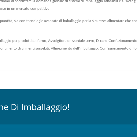
sforziamo di soddisfare la domanda globale di sistemi di imballaggio affidabili e all'ava
ccesso in un mercato competitivo.
 quantità, sia con tecnologie avanzate di imballaggio per la sicurezza alimentare che 
llaggio per prodotti da forno
,
Avvolgitore orizzontale servo
,
D-cam
,
Confezionamento 
onamento di alimenti surgelati
,
Allineamento dell'imballaggio
,
Confezionamento di fo
ne Di Imballaggio!