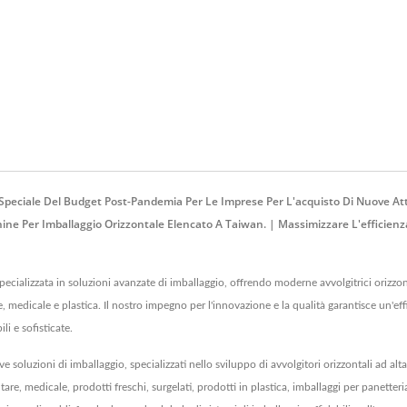
io Speciale Del Budget Post-Pandemia Per Le Imprese Per L'acquisto Di Nuove Att
ne Per Imballaggio Orizzontale Elencato A Taiwan. | Massimizzare L'efficienza
zzata in soluzioni avanzate di imballaggio, offrendo moderne avvolgitrici orizzontal
e, medicale e plastica. Il nostro impegno per l'innovazione e la qualità garantisce un'ef
i e sofisticate.
luzioni di imballaggio, specializzati nello sviluppo di avvolgitori orizzontali ad alta 
are, medicale, prodotti freschi, surgelati, prodotti in plastica, imballaggi per panetter