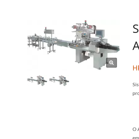
S
A
H
Si
pr
O A
em