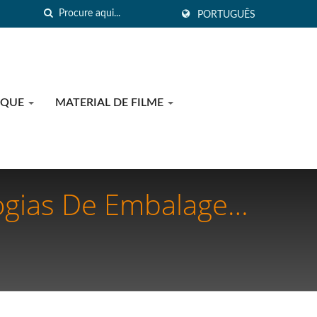
PORTUGUÊS
OQUE
MATERIAL DE FILME
ogias De Embalagem
os Médicos E