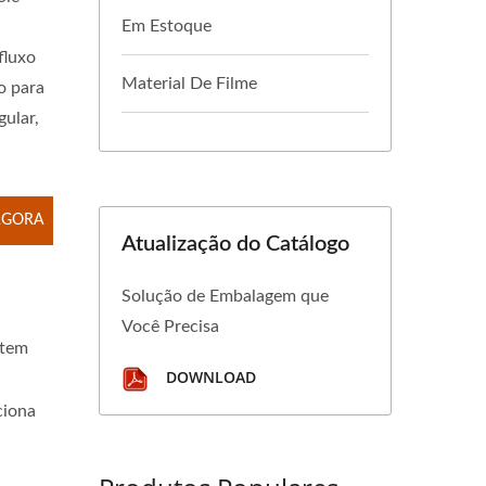
Em Estoque
fluxo
Material De Filme
o para
gular,
AGORA
Atualização do Catálogo
Solução de Embalagem que
Você Precisa
item
DOWNLOAD
ciona