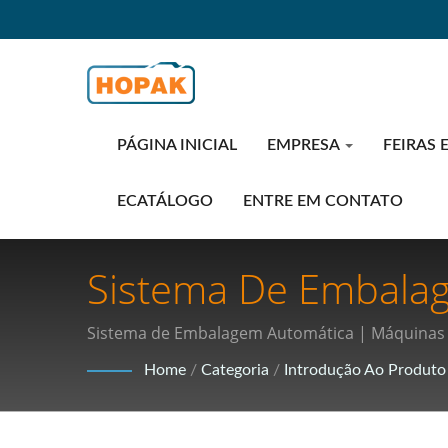
PÁGINA INICIAL
EMPRESA
FEIRAS 
ECATÁLOGO
ENTRE EM CONTATO
Sistema De Embala
Da Indústria 4.0: R
Sistema de Embalagem Automática | Máquinas 
Embalagens De Ali
Home
/
Categoria
/
Introdução Ao Produto