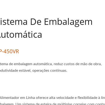
istema De Embalagem
utomática
P-450VR
stema de embalagem automática, reduz custos de mão de obra,
odutividade estável, operações contínuas.
limentador em Linha oferece alta velocidade e flexibilidade à li
balagem. Um sistema de esteira de múltiplas correias com contr