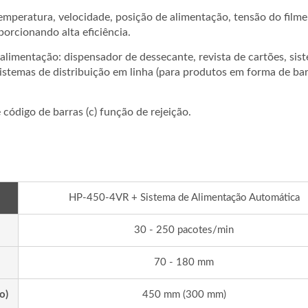
emperatura, velocidade, posição de alimentação, tensão do filme
porcionando alta eficiência.
alimentação: dispensador de dessecante, revista de cartões, sis
istemas de distribuição em linha (para produtos em forma de bar
 código de barras (c) função de rejeição.
HP-450-4VR + Sistema de Alimentação Automática
alagem De Grupos De
Linha De Embalage
30 - 250 pacotes/min
 No Vapor Sem Bandeja
Automatizada De Pali
quina De Embalagem
Quentes
70 - 180 mm
o)
450 mm (300 mm)