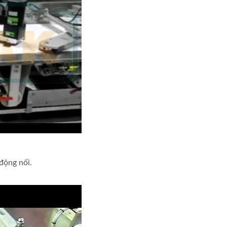
ộng cho sô cô la. Loại máy: 450-4V.
động nối.