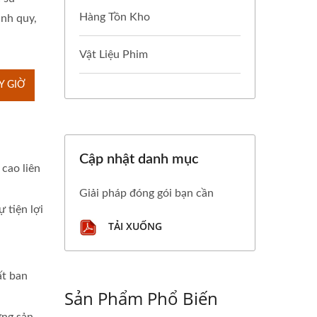
Hàng Tồn Kho
ánh quy,
Vật Liệu Phim
Y GIỜ
Cập nhật danh mục
 cao liên
Giải pháp đóng gói bạn cần
 tiện lợi
TẢI XUỐNG
ất ban
Sản Phẩm Phổ Biến