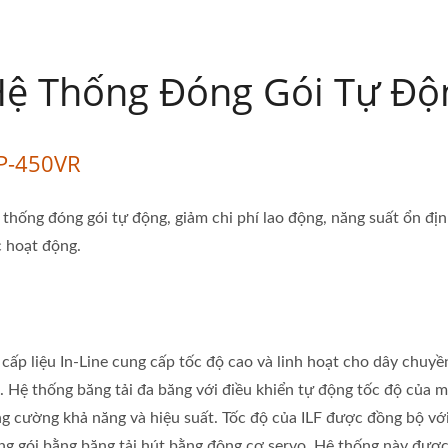
ệ Thống Đóng Gói Tự Độ
P-450VR
 thống đóng gói tự động, giảm chi phí lao động, năng suất ổn địn
c hoạt động.
 cấp liệu In-Line cung cấp tốc độ cao và linh hoạt cho dây chuy
i. Hệ thống băng tải đa băng với điều khiển tự động tốc độ của 
ng cường khả năng và hiệu suất. Tốc độ của ILF được đồng bộ vớ
ng gói bằng băng tải hút bằng động cơ servo. Hệ thống này đượ