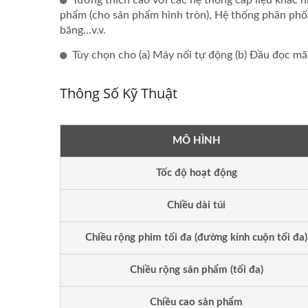
Tương thích cao với các hệ thống cấp liệu khác 
phẩm (cho sản phẩm hình tròn), Hệ thống phân phối
băng…v.v.
Tùy chọn cho (a) Máy nối tự động (b) Đầu đọc mã
Thông Số Kỹ Thuật
MÔ HÌNH
Tốc độ hoạt động
Dây Chuyền Tự Động Đóng
Máy 
Chiều dài túi
Gói Que Gỗ Nóng
Chiều rộng phim tối đa (đường kính cuộn tối đa)
Chiều rộng sản phẩm (tối đa)
Chiều cao sản phẩm