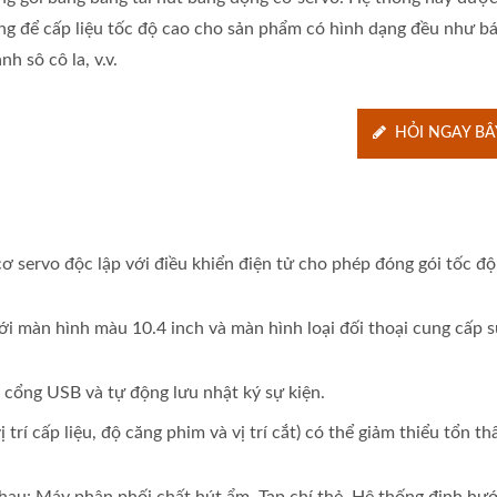
ng để cấp liệu tốc độ cao cho sản phẩm có hình dạng đều như b
nh sô cô la, v.v.
HỎI NGAY BÂ
ơ servo độc lập với điều khiển điện tử cho phép đóng gói tốc độ
ới màn hình màu 10.4 inch và màn hình loại đối thoại cung cấp sự
 cổng USB và tự động lưu nhật ký sự kiện.
ị trí cấp liệu, độ căng phim và vị trí cắt) có thể giảm thiểu tổn th