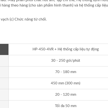
nhau: Máy phân phối chất hút ẩm, Tạp chí thẻ, Hệ thống định hư
 hàng theo hàng (cho sản phẩm hình thanh) và hệ thống cấp liệu
 vạch (c) Chức năng từ chối.
HP-450-4VR + Hệ thống cấp liệu tự động
30 - 250 gói/phút
Đóng Gói Bánh Bao Hấp
Dây Chuyền Tự Động 
70 - 180 mm
Không Khay
Gói Que Gỗ Nóng
450 mm (300 mm)
20 - 120 mm
Tối đa 50 mm