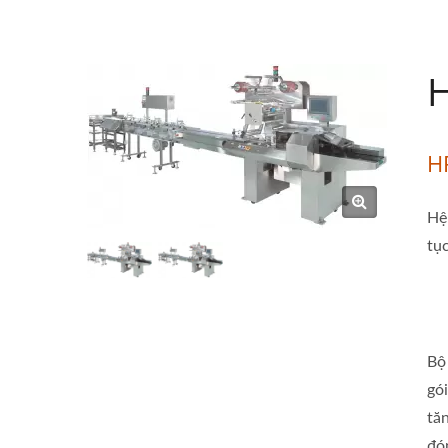
H
H
Hệ
tụ
Bộ
gó
tă
đó