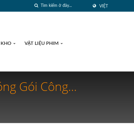
VIỆT
 KHO
VẬT LIỆU PHIM
óng Gói Công
à Đóng Gói Thực