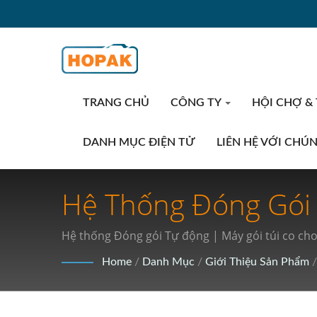
TRANG CHỦ
CÔNG TY
HỘI CHỢ &
DANH MỤC ĐIỆN TỬ
LIÊN HỆ VỚI CHÚ
Hệ Thống Đóng Gói
Nghiệp 4.0: Cách M
Hệ thống Đóng gói Tự động | Máy gói túi co c
Phẩm
Home
/
Danh Mục
/
Giới Thiệu Sản Phẩm
/