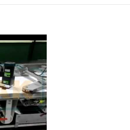
ालित पैकेजिंग। मशीन प्रकार:450-4V।