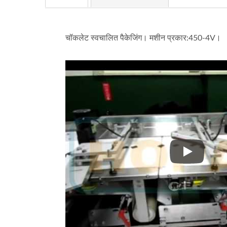
चॉकलेट स्वचालित पैकेजिंग। मशीन प्रकार:450-4V।
चॉकलेट स्वच