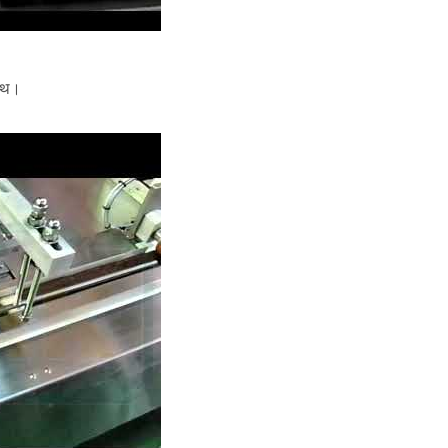
साथ।
लित पैकेजिंग ऑटो-स्प्लाइसर फ़ंक्शन के साथ।