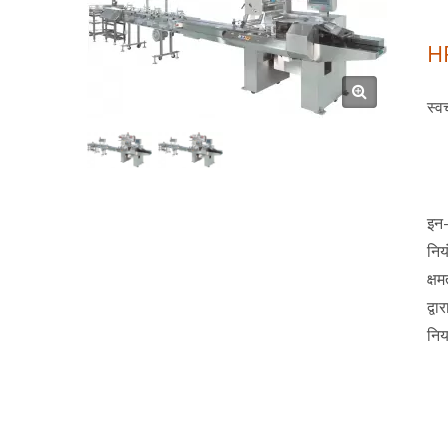
H
स्व
इन-
निय
क्ष
द्व
निय