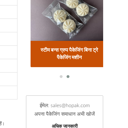
केजिंग
स्टीम बन्स ग्रुप पैकेजिंग बिना ट्रे
हॉट ग
पैकेजिंग मशीन
ईमेल: sales@hopak.com
अपना पैकेजिंग समाधान अभी खोजें
ैं।
अधिक जानकारी