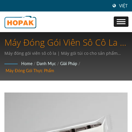
VIỆT
Máy Đóng Gói Viên Sô Cô La |
Công Nghệ Đóng Gói Công
Máy đóng gói viên sô cô la | Máy gói túi co cho sản phẩm
nhựa
Nghiệp 4.0: Cách Mạng Hóa
Home
/
Danh Mục
/
Giải Pháp
/
Máy Đóng Gói Thực Phẩm
Cung Cấp Y Tế Và Đóng Gói
Thực Phẩm