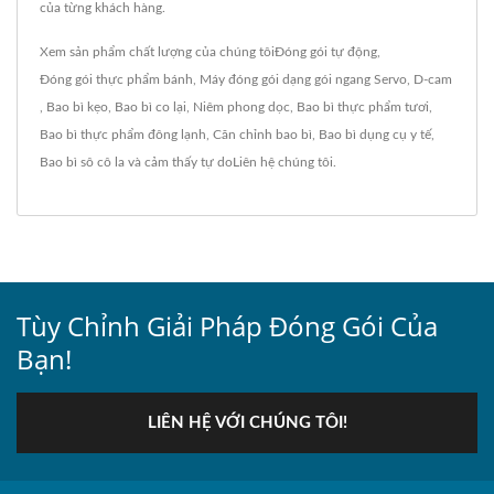
của từng khách hàng.
Xem sản phẩm chất lượng của chúng tôi
Đóng gói tự động
,
Đóng gói thực phẩm bánh
,
Máy đóng gói dạng gói ngang Servo
,
D-cam
,
Bao bì kẹo
,
Bao bì co lại
,
Niêm phong dọc
,
Bao bì thực phẩm tươi
,
Bao bì thực phẩm đông lạnh
,
Căn chỉnh bao bì
,
Bao bì dụng cụ y tế
,
Bao bì sô cô la
và cảm thấy tự do
Liên hệ chúng tôi
.
Tùy Chỉnh Giải Pháp Đóng Gói Của
Bạn!
LIÊN HỆ VỚI CHÚNG TÔI!