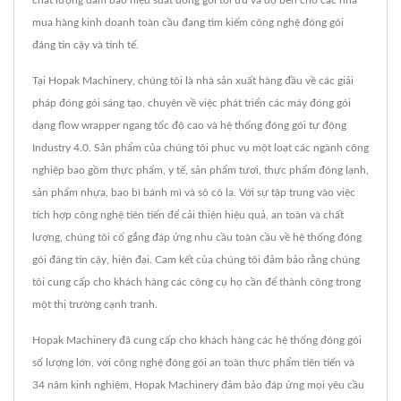
mua hàng kinh doanh toàn cầu đang tìm kiếm công nghệ đóng gói
đáng tin cậy và tinh tế.
Tại Hopak Machinery, chúng tôi là nhà sản xuất hàng đầu về các giải
pháp đóng gói sáng tạo, chuyên về việc phát triển các máy đóng gói
dạng flow wrapper ngang tốc độ cao và hệ thống đóng gói tự động
Industry 4.0. Sản phẩm của chúng tôi phục vụ một loạt các ngành công
nghiệp bao gồm thực phẩm, y tế, sản phẩm tươi, thực phẩm đóng lạnh,
sản phẩm nhựa, bao bì bánh mì và sô cô la. Với sự tập trung vào việc
tích hợp công nghệ tiên tiến để cải thiện hiệu quả, an toàn và chất
lượng, chúng tôi cố gắng đáp ứng nhu cầu toàn cầu về hệ thống đóng
gói đáng tin cậy, hiện đại. Cam kết của chúng tôi đảm bảo rằng chúng
tôi cung cấp cho khách hàng các công cụ họ cần để thành công trong
một thị trường cạnh tranh.
Hopak Machinery đã cung cấp cho khách hàng các hệ thống đóng gói
số lượng lớn, với công nghệ đóng gói an toàn thực phẩm tiên tiến và
34 năm kinh nghiệm, Hopak Machinery đảm bảo đáp ứng mọi yêu cầu