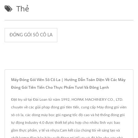
Thẻ
ĐÓNG GÓI SÔ CÔ LA
Máy Đóng Gói Viên Sô Cô La | Hướng Dẫn Toàn Diện Về Các Máy
Đóng Gói Tiên Tiến Cho Thực Phẩm Tươi Và Đông Lạnh
Đặt trụ sở tại Đài Loan từ năm 1992, HOPAK MACHINERY CO., LTD.
chuyên về các giải pháp đóng gói tiên tiến, cung cấp Máy đóng gói viên
sô cô la, các dòng máy bọc gói ngang tốc độ cao và hệ thống đóng gói
tự động Industry 4.0 được thiết kế phù hợp cho nhiều lĩnh vực bao
gồm thực phẩm, y tế và nhựa.Cam kết của chúng tôi về sáng tạo và
chất lượng đảm bảo hiệu suất đóng gói tối ưu và độ bền cho các nhà