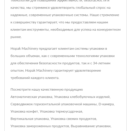
технологий для повышения эффективности, безопасности и
качества, мы стремимся удовлетворить глобальный спрос на
надежные, современные упаковочные системы. Наше стремление
к совершенству гарантирует, что мы предоставляем нашим
клиентам инструменты, необходимые для успеха на конкурентном
рынке.
Hopak Machinery предлагает клиентам системы упаковки в
больших объемах, как с современными технологиями упаковки
для обеспечения безопасности продуктов, так и с 34-летним
опытом, Hopak Machinery гарантирует удовлетворение
требований каждого клиента.
Посмотрите нашу качественную продукцию
Автоматическая упаковка
,
Упаковка хлебобулочных изделий
,
Серводвижок горизонтальной упаковочной машины
,
D-камера
,
Упаковка конфет
,
Упаковка термоусадочная
,
Вертикальная упаковка
,
Упаковка свежих продуктов
,
Упаковка замороженных продуктов
,
Выравнивание упаковки
,