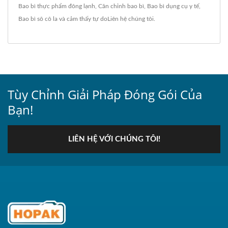
Bao bì thực phẩm đông lạnh
,
Căn chỉnh bao bì
,
Bao bì dụng cụ y tế
,
Bao bì sô cô la
và cảm thấy tự do
Liên hệ chúng tôi
.
Tùy Chỉnh Giải Pháp Đóng Gói Của
Bạn!
LIÊN HỆ VỚI CHÚNG TÔI!