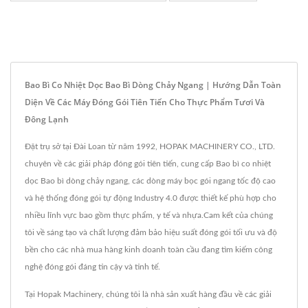
Bao Bì Co Nhiệt Dọc Bao Bì Dòng Chảy Ngang | Hướng Dẫn Toàn
Diện Về Các Máy Đóng Gói Tiên Tiến Cho Thực Phẩm Tươi Và
Đông Lạnh
Đặt trụ sở tại Đài Loan từ năm 1992, HOPAK MACHINERY CO., LTD.
chuyên về các giải pháp đóng gói tiên tiến, cung cấp Bao bì co nhiệt
dọc Bao bì dòng chảy ngang, các dòng máy bọc gói ngang tốc độ cao
và hệ thống đóng gói tự động Industry 4.0 được thiết kế phù hợp cho
nhiều lĩnh vực bao gồm thực phẩm, y tế và nhựa.Cam kết của chúng
tôi về sáng tạo và chất lượng đảm bảo hiệu suất đóng gói tối ưu và độ
bền cho các nhà mua hàng kinh doanh toàn cầu đang tìm kiếm công
nghệ đóng gói đáng tin cậy và tinh tế.
Tại Hopak Machinery, chúng tôi là nhà sản xuất hàng đầu về các giải