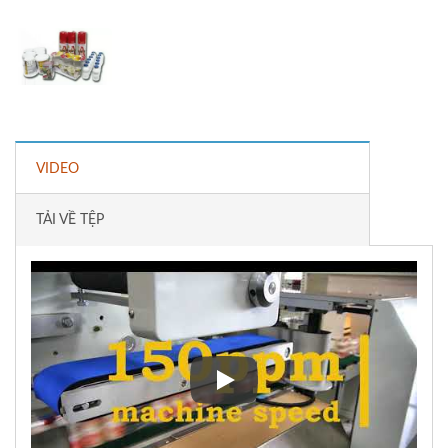
VIDEO
TẢI VỀ TỆP
Bao bì co nhiệt dọc Bao bì dòn