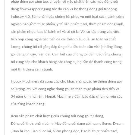
pháp đóng gói sáng tạo, chuyên về việc phát triển các máy đóng gói
dạng flow wrapper ngang tốc độ cao và hệ thống đóng gói tự động
Industry 4.0. Sản phẩm của chúng tôi phục vụ một loạt các ngành công
nghiệp bao gồm thực phẩm, y tế, sản phẩm tươi, thực phẩm đóng lạnh,
sản phẩm nhựa, bao bì bánh mì và sô cô la. Với sự tập trung vào việc
tích hợp công nghệ tiên tiến để cải thiện hiệu quả, an toàn và chất
lượng, chúng tôi cố gắng đáp ứng nhu cầu toàn cầu về hệ thống đóng
gói đáng tin cậy, hiện đại. Cam kết của chúng tôi đảm bảo rằng chúng
tôi cung cấp cho khách hàng các công cụ họ cần để thành công trong
một thị trường cạnh tranh.
Hopak Machinery đã cung cấp cho khách hàng các hệ thống đóng gói
số lượng lớn, với công nghệ đóng gói an toàn thực phẩm tiên tiến và
34 năm kinh nghiệm, Hopak Machinery đảm bảo đáp ứng mọi yêu cầu
của từng khách hàng.
Xem sản phẩm chất lượng của chúng tôi
Đóng gói tự động
,
Đóng gói thực phẩm bánh
,
Máy đóng gói dạng gói ngang Servo
,
D-cam
,
Bao bì kẹo
,
Bao bì co lại
,
Niêm phong dọc
,
Bao bì thực phẩm tươi
,